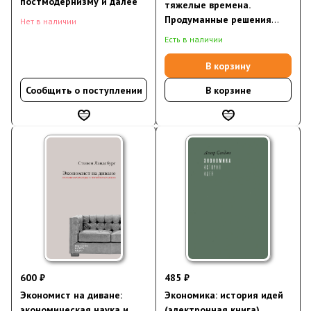
постмодернизму и далее
тяжелые времена.
Продуманные решения
Нет в наличии
самых важных проблем
Есть в наличии
современности
В корзину
Сообщить о поступлении
В корзине
600 ₽
485 ₽
Экономист на диване:
Экономика: история идей
экономическая наука и
(электронная книга)