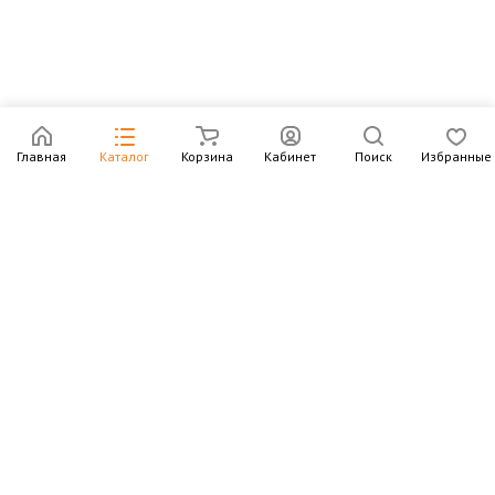
Главная
Каталог
Корзина
Кабинет
Поиск
Избранные
Подпишитесь на рассылку – в письмах рассказываем о
новых книгах и актуальных событиях Издательства
Института Гайдара
Подписаться
Интернет-магазин
Компания