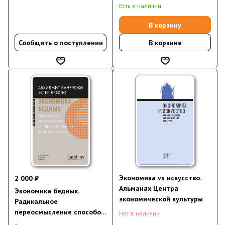
преодоления мировой
Есть в наличии
бедности (электронная
книга)
В корзину
Сообщить о поступлении
В корзине
Экономика vs искусство.
2 000 ₽
Альманах Центра
Экономика бедных.
экономической культуры
Радикальное
переосмысление способов
Нет в наличии
преодоления мировой