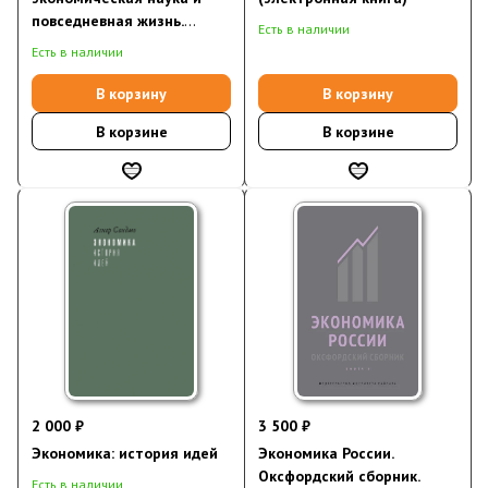
повседневная жизнь.
Есть в наличии
Пересмотренное и
Есть в наличии
дополненное для XXI века
издание
В корзину
В корзину
В корзине
В корзине
2 000 ₽
3 500 ₽
Экономика: история идей
Экономика России.
Оксфордский сборник.
Есть в наличии