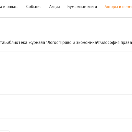
а и оплата
События
Акции
Бумажные книги
Авторы и пере
та
Библиотека журнала "Логос"
Право и экономика
Философия права