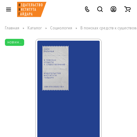
Главная
Каталог
Социология
В поисках средств к существо
НОВИНКА