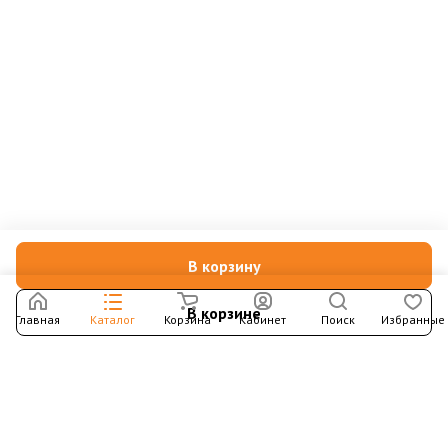
В корзину
В корзине
Главная
Каталог
Корзина
Кабинет
Поиск
Избранные
Подпишитесь на рассылку – в письмах рассказываем о
новых книгах и актуальных событиях Издательства
Института Гайдара