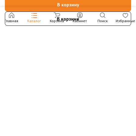
В корзину
В корзине
Главная
Каталог
Корзина
Кабинет
Поиск
Избранные
Подпишитесь на рассылку – в письмах рассказываем о
новых книгах и актуальных событиях Издательства
Института Гайдара
Подписаться
Интернет-магазин
Компания
Информация
Контакты