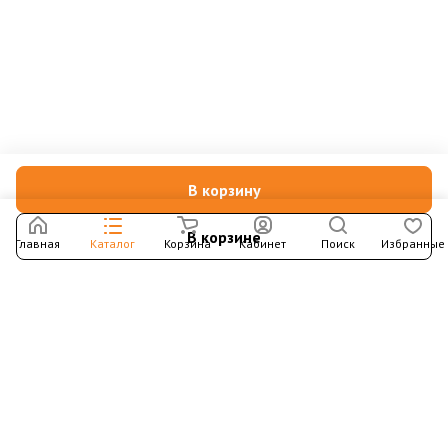
В корзину
В корзине
Главная
Каталог
Корзина
Кабинет
Поиск
Избранные
Подпишитесь на рассылку – в письмах рассказываем о
новых книгах и актуальных событиях Издательства
Института Гайдара