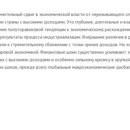
мительный сдвиг в экономической власти от переживающего сп
и страны с высокими доходами. Это глубокие, длительные и вз
ение полуторавековой тенденции к экономическому расхождению
результаты процесса индустриализации. Вчерашние различия в 
и к стремительному сближению с точки зрения доходов. Но хот
ировой экономикой. Финансовые шоки существенно усиливают эт
ах с высокими доходами и особенно сильному кризису в хрупкой
тих шоков, прежде всего глобальные макроэкономические дисба