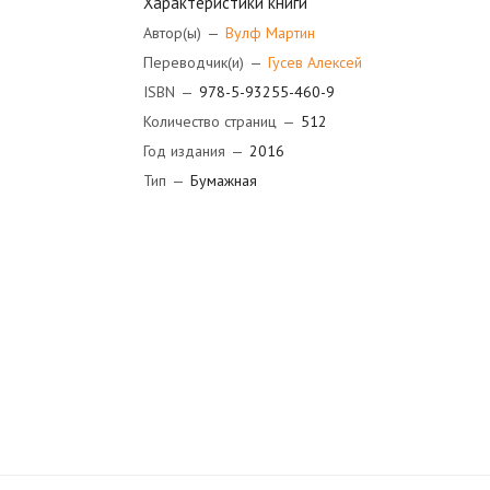
Характеристики книги
Автор(ы)
—
Вулф Мартин
Переводчик(и)
—
Гусев Алексей
ISBN
—
978-5-93255-460-9
Количество страниц
—
512
Год издания
—
2016
Тип
—
Бумажная