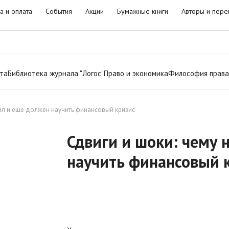
а и оплата
События
Акции
Бумажные книги
Авторы и пере
та
Библиотека журнала "Логос"
Право и экономика
Философия права
чил и еще должен научить финансовый кризис
Сдвиги и шоки: чему 
научить финансовый 