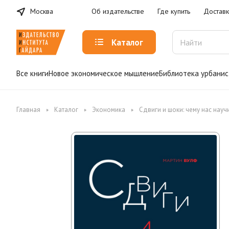
Москва
Об издательстве
Где купить
Доставк
Каталог
Все книги
Новое экономическое мышление
Библиотека урбанис
Главная
Каталог
Экономика
Сдвиги и шоки: чему нас нау