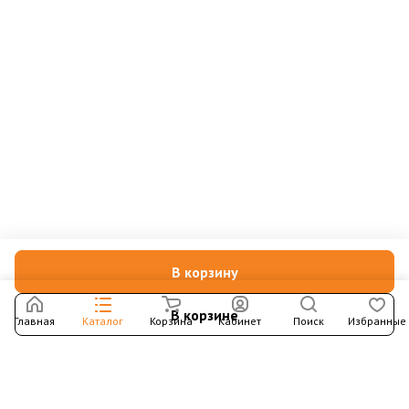
В корзину
В корзине
Главная
Каталог
Корзина
Кабинет
Поиск
Избранные
Подпишитесь на рассылку – в письмах рассказываем о
новых книгах и актуальных событиях Издательства
Института Гайдара