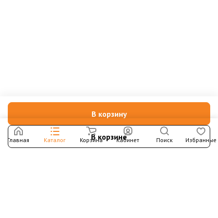
В корзину
В корзине
Главная
Каталог
Корзина
Кабинет
Поиск
Избранные
Подпишитесь на рассылку – в письмах рассказываем о
новых книгах и актуальных событиях Издательства
Института Гайдара