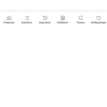
Главная
Каталог
Корзина
Кабинет
Поиск
Избранные
Подпишитесь на рассылку – в письмах рассказываем о
новых книгах и актуальных событиях Издательства
Института Гайдара
Подписаться
Интернет-магазин
Компания
Информация