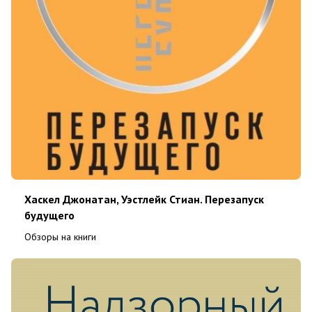
Хаскел Джонатан, Уэстлейк Стиан. Перезапуск
будущего
Обзоры на книги