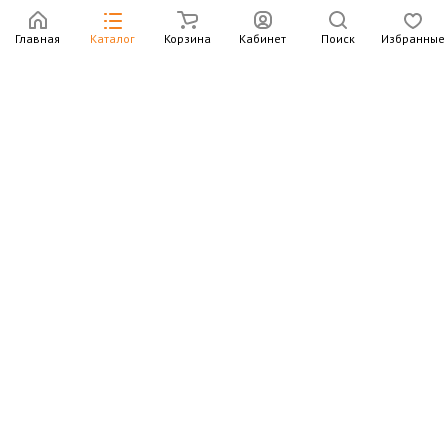
Главная
Каталог
Корзина
Кабинет
Поиск
Избранные
Подпишитесь на рассылку – в письмах рассказываем о
новых книгах и актуальных событиях Издательства
Института Гайдара
Подписаться
Интернет-магазин
Компания
Информация
Контакты