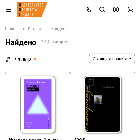
Главная
Каталог
Найдено
Найдено
249 товаров
Фильтр
С конца алфавита
Империя права. 2-е изд.