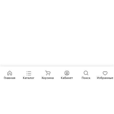
Главная
Каталог
Корзина
Кабинет
Поиск
Избранные
Подпишитесь на рассылку – в письмах рассказываем о
новых книгах и актуальных событиях Издательства
Института Гайдара