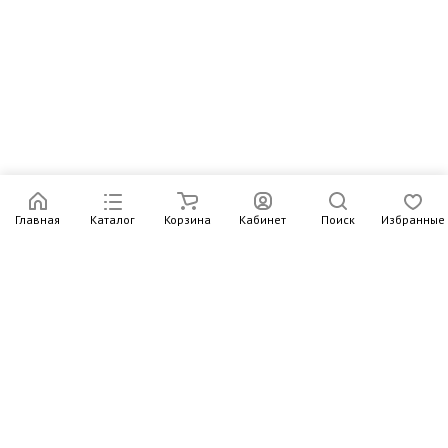
Главная
Каталог
Корзина
Кабинет
Поиск
Избранные
Подпишитесь на рассылку – в письмах рассказываем о
новых книгах и актуальных событиях Издательства
Института Гайдара
Подписаться