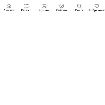
Главная
Каталог
Корзина
Кабинет
Поиск
Избранные
Подпишитесь на рассылку – в письмах рассказываем о
новых книгах и актуальных событиях Издательства
Института Гайдара
Подписаться
Интернет-магазин
Компания
Информация
Контакты