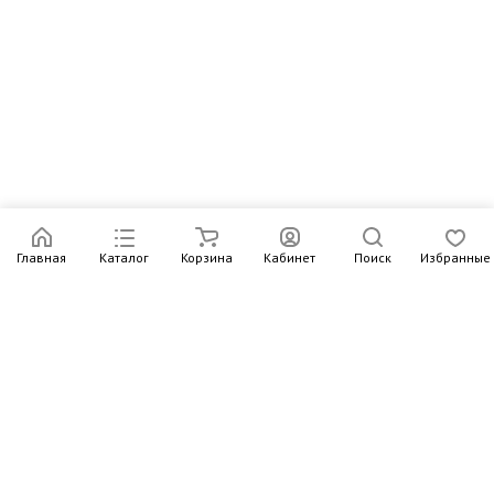
Главная
Каталог
Корзина
Кабинет
Поиск
Избранные
Подпишитесь на рассылку – в письмах рассказываем о
новых книгах и актуальных событиях Издательства
Института Гайдара
Подписаться