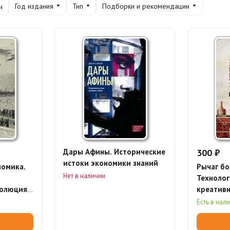
Год издания
Тип
Подборки и рекомендации
и
Дары Афины. Исторические
300 ₽
истоки экономики знаний
номика.
Рычаг бо
Нет в наличии
Технолог
волюция
креативн
экономич
Есть в нал
(электро