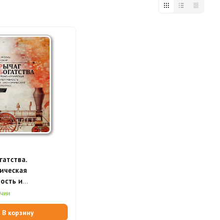
гатства.
ическая
ость и
еский прогресс
ичии
нная книга)
В корзину