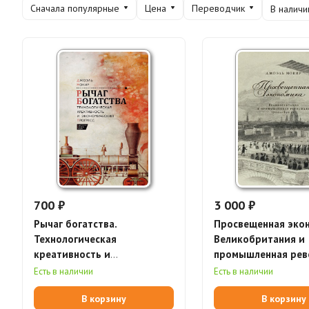
Сначала популярные
Цена
Переводчик
В наличи
700 ₽
3 000 ₽
Рычаг богатства.
Просвещенная эко
Технологическая
Великобритания и
креативность и
промышленная ре
экономический прогресс
1700–1850 гг.
Есть в наличии
Есть в наличии
В корзину
В корзину