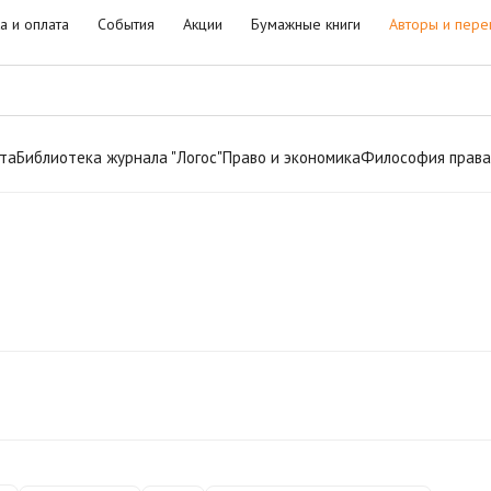
а и оплата
События
Акции
Бумажные книги
Авторы и пере
та
Библиотека журнала "Логос"
Право и экономика
Философия права